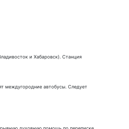
Владивосток и Хабаровск). Станция
дят междугородние автобусы. Следует
ерывную духовную помощь по переписке.