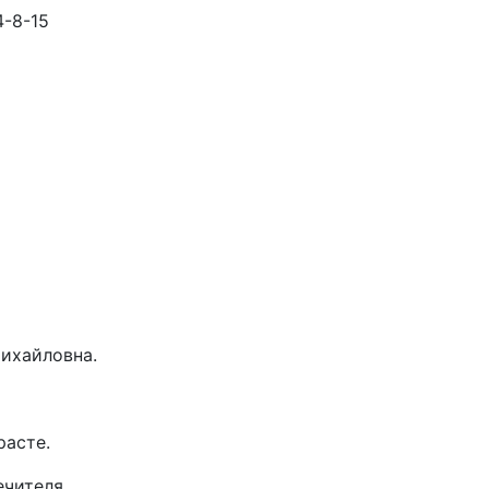
4-8-15
Михайловна.
расте.
чителя.