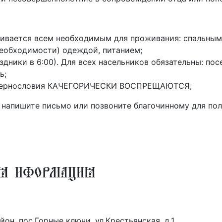
ивается всем необходимым для проживания: спальным 
необходимости) одеждой, питанием;
аздники в 6:00). Для всех насельников обязательны: по
ь;
 сквернословия КАЧЕГОРИЧЕСКИ ВОСПРЕЩАЮТСЯ;
 напишите письмо или позвоните благочинному для пол
ая иформация
н, пос.Горные ключи, ул.Крестьянская, д.1