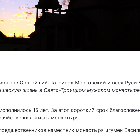
Востоке Святейший Патриарх Московский и всея Руси Ал
ашескую жизнь в Свято-Троицком мужском монастыре 
сполнилось 15 лет. За этот короткий срок благослов
озяйственная жизнь монастыря.
редшественников наместник монастыря игумен Василий