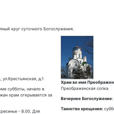
лный круг суточного Богослужения.
 ул.Крестьянская, д.1
Храм во имя Преображен
Преображенская сопка
оме субботы, начало в
хожан храм открывается за
Вечернее Богослужение
:
Таинство крещения:
субб
кресенье - 8.00. Для