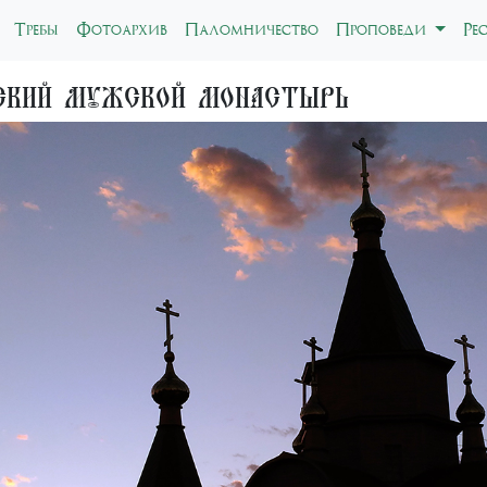
Требы
Фотоархив
Паломничество
Проповеди
Ре
вский мужской монастырь