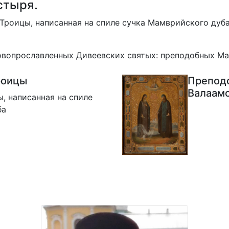
стыря.
Троицы, написанная на спиле сучка Мамврийского дуба
овопрославленных Дивеевских святых: преподобных Ма
роицы
Преподо
Валаам
, написанная на спиле
ба