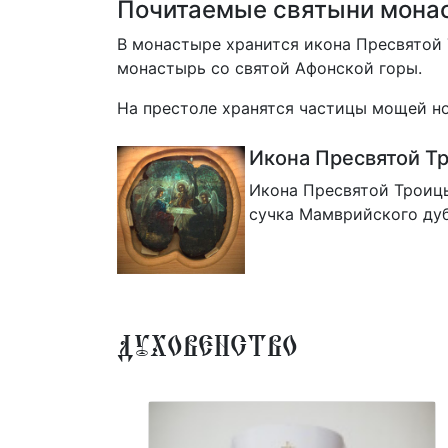
Почитаемые святыни мона
В монастыре хранится икона Пресвятой 
монастырь со святой Афонской горы.
На престоле хранятся частицы мощей н
Икона Пресвятой Т
Икона Пресвятой Троицы
сучка Мамврийского ду
Духовенство